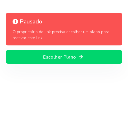
Pausado
O proprietário do link precisa escolher um plano para
reativar este link.
Escolher Plano