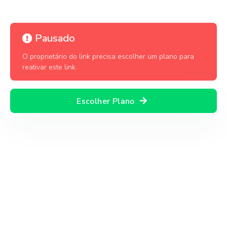
Pausado
O proprietário do link precisa escolher um plano para
reativar este link.
Escolher Plano