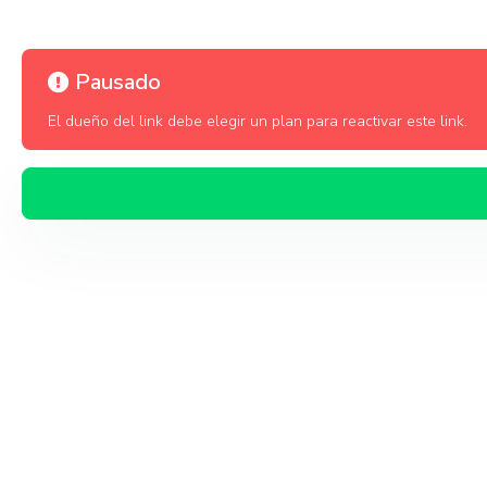
Pausado
El dueño del link debe elegir un plan para reactivar este link.