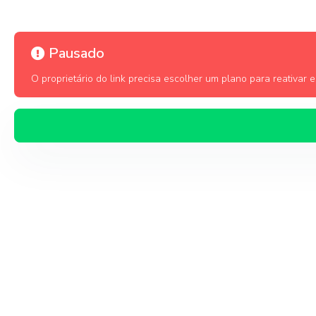
Pausado
O proprietário do link precisa escolher um plano para reativar es