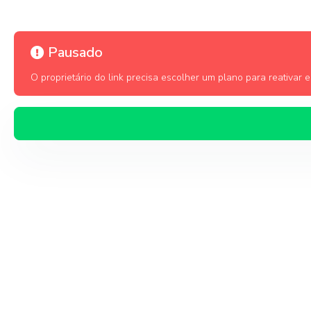
Pausado
O proprietário do link precisa escolher um plano para reativar es