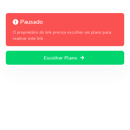
Pausado
O proprietário do link precisa escolher um plano para
reativar este link.
Escolher Plano