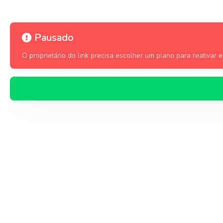
Pausado
O proprietário do link precisa escolher um plano para reativar es