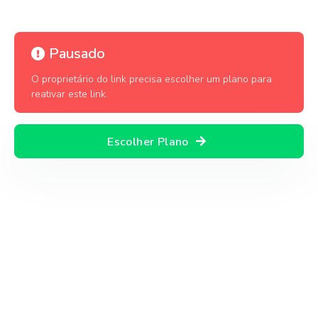
Pausado
O proprietário do link precisa escolher um plano para
reativar este link.
Escolher Plano