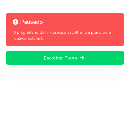
Pausado
O proprietário do link precisa escolher um plano para
reativar este link.
Escolher Plano