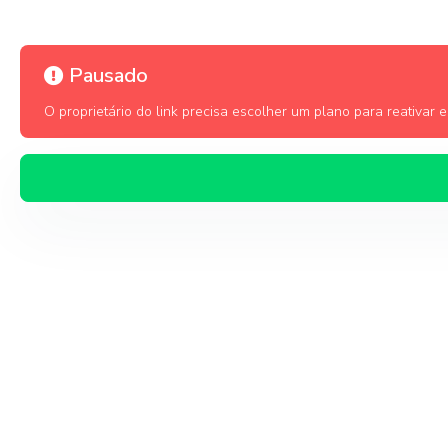
Pausado
O proprietário do link precisa escolher um plano para reativar es