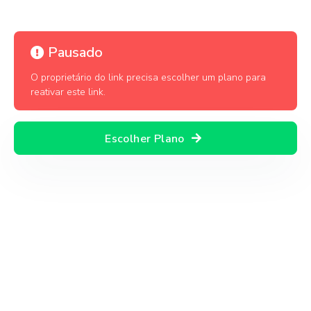
Pausado
O proprietário do link precisa escolher um plano para
reativar este link.
Escolher Plano