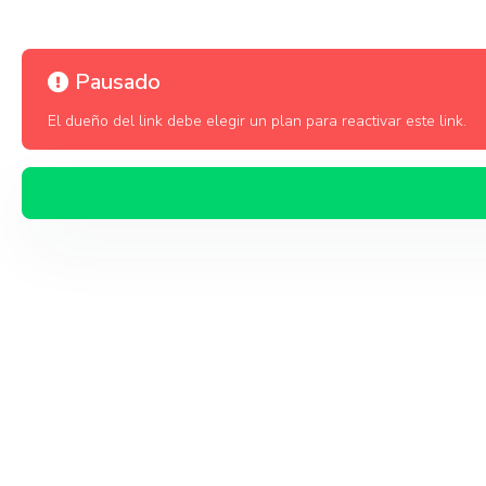
Pausado
El dueño del link debe elegir un plan para reactivar este link.