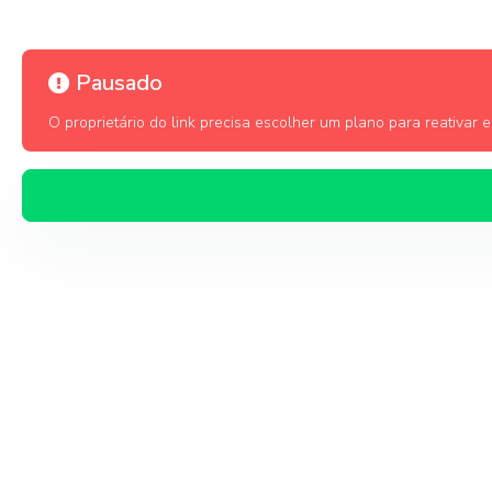
Pausado
O proprietário do link precisa escolher um plano para reativar es