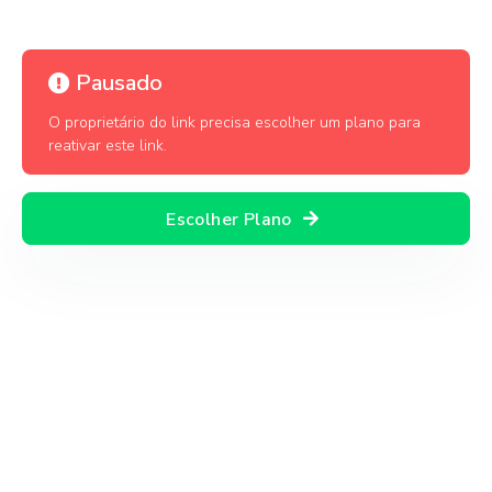
Pausado
O proprietário do link precisa escolher um plano para
reativar este link.
Escolher Plano