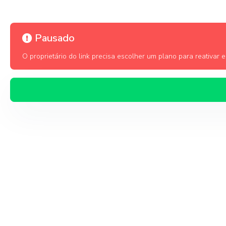
Pausado
O proprietário do link precisa escolher um plano para reativar es