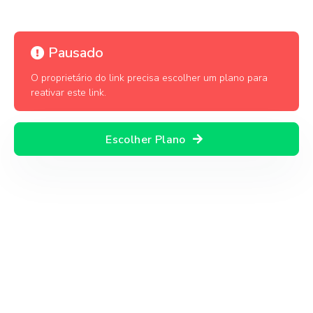
Pausado
O proprietário do link precisa escolher um plano para
reativar este link.
Escolher Plano