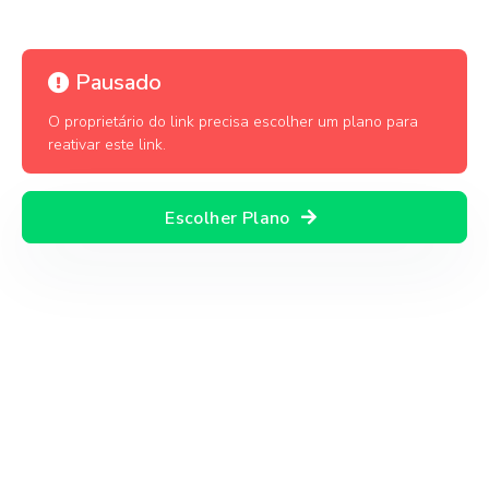
Pausado
O proprietário do link precisa escolher um plano para
reativar este link.
Escolher Plano